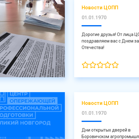
Новости ЦОПП
01.01.1970
Дорогие друзья! От лица 
поздравляем вас с Днем з
Отечества!
Новости ЦОПП
01.01.1970
Дни открытых дверей в
Боровичском агропромыш