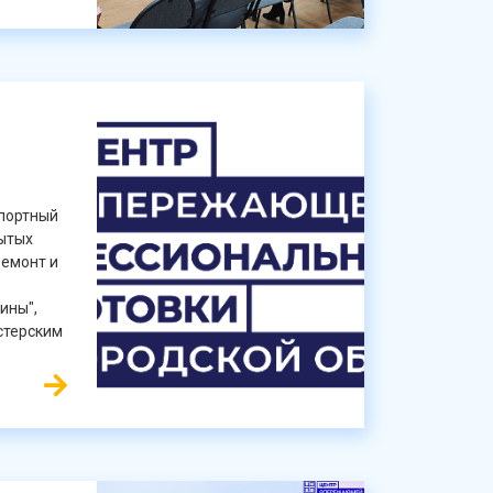
спортный
рытых
Ремонт и
ины",
стерским