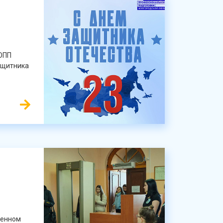
ЦОПП
ащитника
ленном