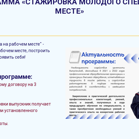
РАММА
«СТАЖИРОВКА МОЛОДОГО СПЕ
МЕСТЕ»
 на рабочем месте" -
бочем месте, построить
оявить себя!
программе:
му договору на 3
овки выпускник получает
и установленного
оты.