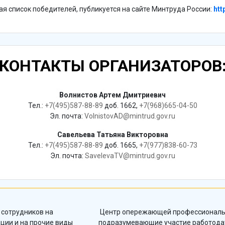
я список победителей, публикуется на сайте Минтруда России:
htt
КОНТАКТЫ ОРГАНИЗАТОРОВ
Волнистов Артем Дмитриевич
Тел.:
+7(495)587-88-89
доб. 1662,
+7(968)665-04-50
Эл. почта:
VolnistovAD@mintrud.gov.ru
Савельева Татьяна Викторовна
Тел.:
+7(495)587-88-89
доб. 1665,
+7(977)838-60-73
Эл. почта:
SavelevaTV@mintrud.gov.ru
 сотрудников на
Центр опережающей профессиональн
ции и на прочие виды
подразумевающие участие работодат