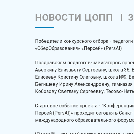
НОВОСТИ ЦОПП
3
Победители конкурсного отбора - педагоги
«СберОбразования» «Персей» (PersAI).
Поздравляем педагогов-навигаторов проек
Аверкину Елизавету Сергеевну, школа 36,
Елисееву Кристину Олеговну, школа №9, В
Бегишеву Ирину Александровну, гимназия 
Кобозову Светлану Сергеевну, Тесово-Нет
Стартовое событие проекта - "Конференция
Персей (PersAI)» проходит сегодня в Санк
международного образовательного форума