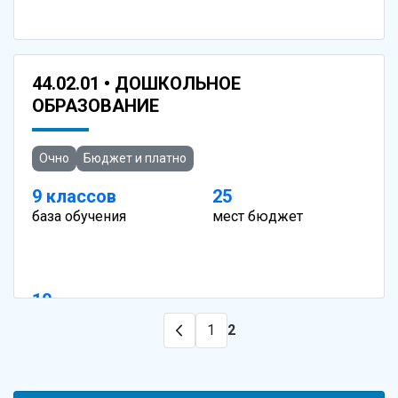
15
44.02.01 • ДОШКОЛЬНОЕ
мест платно
ОБРАЗОВАНИЕ
Очно
Бюджет и платно
9 классов
25
база обучения
мест бюджет
10
мест платно
1
2