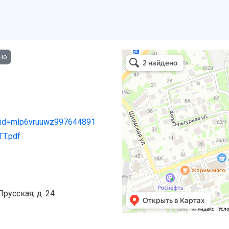
О
но
clid=mlp6vruuwz997644891
TT.pdf
Прусская, д. 24