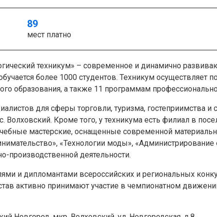
89
мест платно
огический техникум» – современное и динамично развива
обучается более 1000 студентов. Техникум осуществляет п
ого образования, а также 11 программам профессионально
алистов для сферы торговли, туризма, гостеприимства и с
ос. Волховский. Кроме того, у техникума есть филиал в по
 учебные мастерские, оснащенные современной материальн
инимательство», «Технологии моды», «Администрирование
но-производственной деятельности.
лями и дипломантами всероссийских и региональных конку
остав активно принимают участие в чемпионатном движен
кий Новгород, мкр. Волховский, ул. Новгородская, д.8.