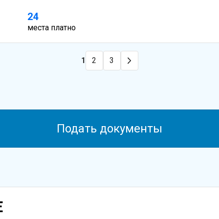
24
места платно
1
2
3
Подать документы
Е